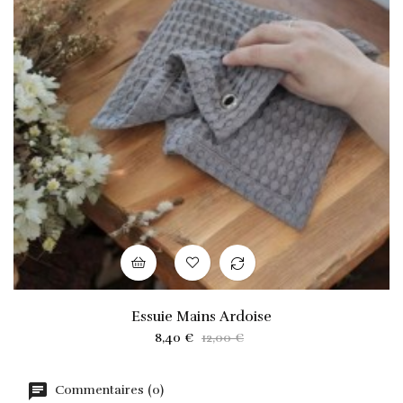
Essuie Mains Ardoise
Prix
Prix
8,40 €
12,00 €
habituel
Commentaires (0)