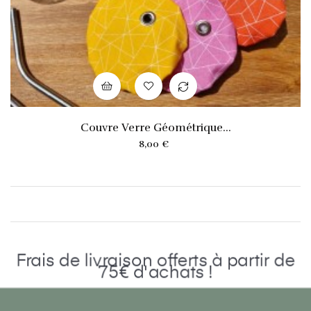
Couvre Verre Géométrique...
Prix
8,00 €
Frais de livraison offerts à partir de
75€ d'achats !