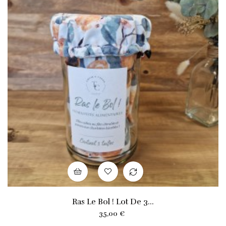
Ras Le Bol ! Lot De 3...
Prix
35,00 €