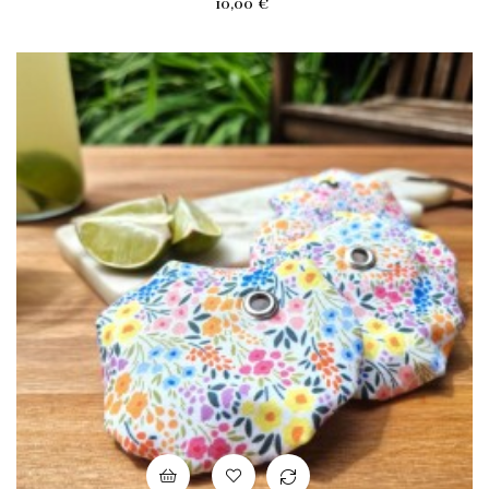
Prix
10,00 €