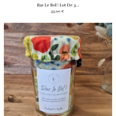
Ras Le Bol ! Lot De 3...
Prix
35,00 €