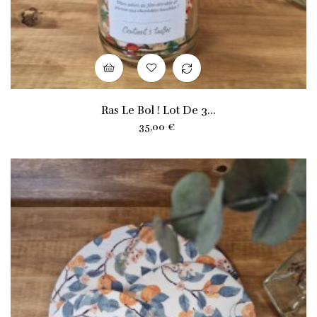
Ras Le Bol ! Lot De 3...
Prix
35,00 €