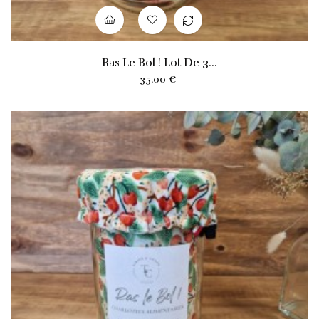
Ras Le Bol ! Lot De 3...
Prix
35,00 €