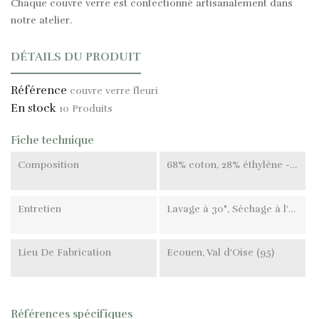
Chaque couvre verre est confectionné artisanalement dans
notre atelier.
DÉTAILS DU PRODUIT
Référence
couvre verre fleuri
En stock
10 Produits
Fiche technique
Composition
68% coton, 28% éthylène - acétate de vinyle, 4% autres fibres
Entretien
Lavage à 30°, Séchage à l'air libre, Ne pas repasser
Lieu De Fabrication
Ecouen, Val d'Oise (95)
Références spécifiques