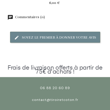
Prix
6,00 €
Commentaires (0)
SOYEZ LE PREMIER À DONNER VOTRE AVIS
Frais de livraison offerts à partir de
75€ d'achats !
06 88 20 60 89
contact@tiroiretcoton.fr