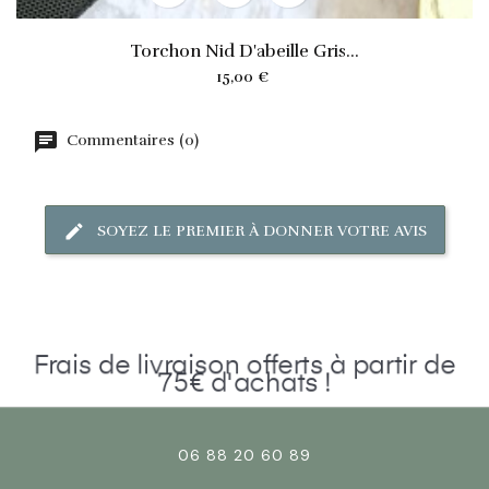
Torchon Nid D'abeille Gris...
Prix
15,00 €
Commentaires (0)
SOYEZ LE PREMIER À DONNER VOTRE AVIS
Frais de livraison offerts à partir de
75€ d'achats !
06 88 20 60 89