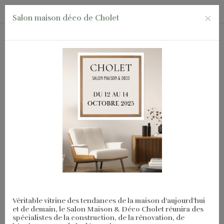
Frais de livraison offerts à partir de 75€ d'achats !
×
Salon maison déco de Cholet
0
Basculer
☰
la
octobre 2025
today
lun.
mar.
mer.
jeu.
ven.
sam.
dim.
navigation
29
30
1
2
3
4
5
Salon maison déco de la Rochelle
6
7
8
9
10
11
12
13
14
15
16
17
18
19
Véritable vitrine des tendances de la maison d’aujourd’hui
et de demain, le Salon Maison & Déco Cholet réunira des
spécialistes de la construction, de la rénovation, de