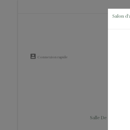
Salon d'

Connexion rapide
Salle De Bain