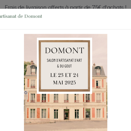
Frais de livraison offerts à partir de 75€ d'achats !
artisanat de Domont
Cuisine
Promos !
Nos Évènements
Nos B