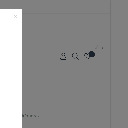
×
0
outiques Éphémères