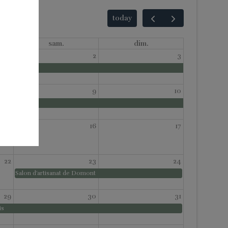
today
sam.
dim.
1
2
3
8
9
10
15
16
17
22
23
24
Salon d'artisanat de Domont
29
30
31
is