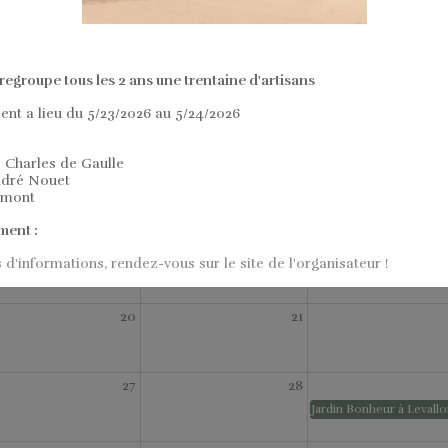
regroupe tous les 2 ans une trentaine d'artisans
mer.
jeu.
ven.
29
30
ent a lieu du
5/23/2026
au
5/24/2026
Foire de Paris
:
Charles de Gaulle
6
7
ndré Nouet
omont
ent :
13
14
 d'informations, rendez-vous sur le site de l'organisateur !
20
21
27
28
Jardin Bonheur à Levallo